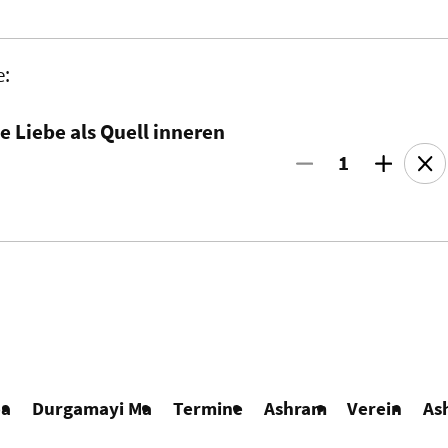
e:
 Liebe als Quell inneren
1
ba
Durgamayi Ma
Termine
Ashram
Verein
As