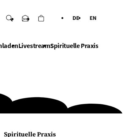
DE
EN
enden
Suche
Kontakt
Warenkorb
chen
mladen
Livestream
Spirituelle Praxis
Spirituelle Praxis