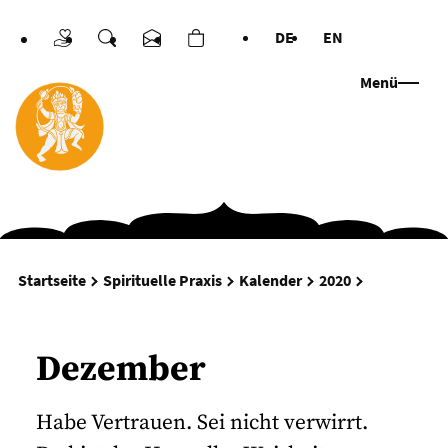
DE
EN
Spenden
Suche
Kontakt
Warenkorb
Sprachen
Menü
Dezember
Startseite
Spirituelle Praxis
Kalender
2020
Dezember
Habe Vertrauen. Sei nicht verwirrt.