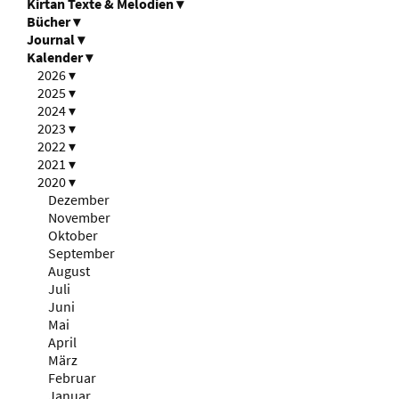
Kirtan Texte & Melodien
▾
Bücher
▾
Journal
▾
Kalender
▾
2026
▾
2025
▾
2024
▾
2023
▾
2022
▾
2021
▾
2020
▾
Dezember
November
Oktober
September
August
Juli
Juni
Mai
April
März
Februar
Januar