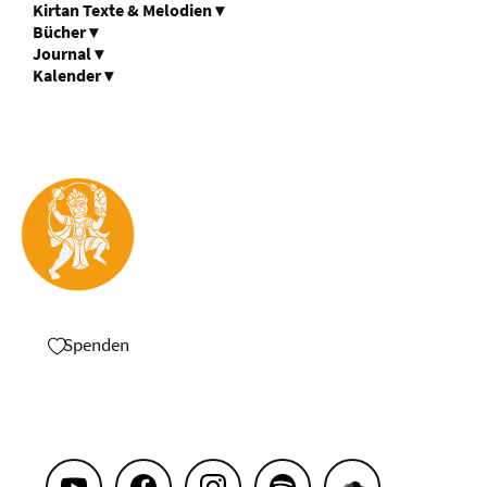
Kirtan Texte & Melodien
▾
Bücher
▾
Journal
▾
Kalender
▾
Spenden