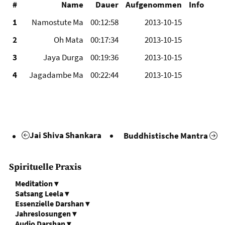
#
Name
Dauer
Aufgenommen
Info
1
Namostute Ma
00:12:58
2013-10-15
2
Oh Mata
00:17:34
2013-10-15
3
Jaya Durga
00:19:36
2013-10-15
4
Jagadambe Ma
00:22:44
2013-10-15
Jai Shiva Shankara
Buddhistische Mantra
Spirituelle Praxis
Meditation
▾
Satsang Leela
▾
Essenzielle Darshan
▾
Jahreslosungen
▾
Audio Darshan
▾