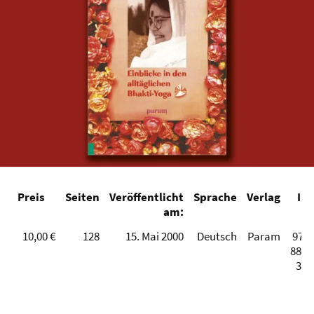
Preis
Seiten
Veröffentlicht
Sprache
Verlag
IS
am:
10,00 €
128
15. Mai 2000
Deutsch
Param
978-
8875
345
Teilen