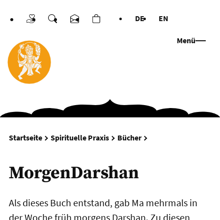
DE
EN
Spenden
Suche
Kontakt
Warenkorb
Sprachen
Menü
MorgenDarshan
Startseite
Spirituelle Praxis
Bücher
MorgenDarshan
Als dieses Buch entstand, gab Ma mehrmals in
der Woche früh morgens Darshan. Zu diesen