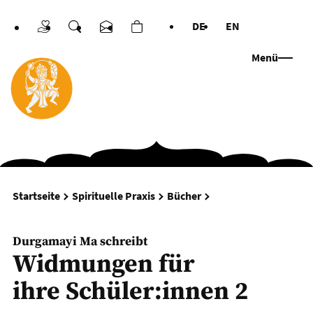
DE
EN
Spenden
Suche
Kontakt
Warenkorb
Sprachen
Menü
Widmungen für ihre S
Startseite
Spirituelle Praxis
Bücher
Durgamayi Ma schreibt
Widmungen für
ihre Schüler:innen 2