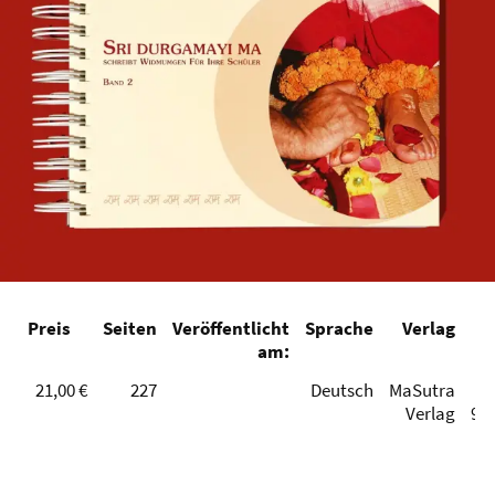
Preis
Seiten
Veröffentlicht
Sprache
Verlag
am:
21,00 €
227
Deutsch
MaSutra
Verlag
94
Teilen