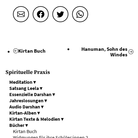
Email
Facebook
Twitter
WhatsApp
Hanuman, Sohn des
Kirtan Buch
Windes
Spirituelle Praxis
Meditation
▾
Satsang Leela
▾
Essenzielle Darshan
▾
Jahreslosungen
▾
Audio Darshan
▾
Kirtan-Alben
▾
Kirtan Texte & Melodien
▾
Bücher
▾
Kirtan Buch
Widmungen für ihre Schüler:innen 2