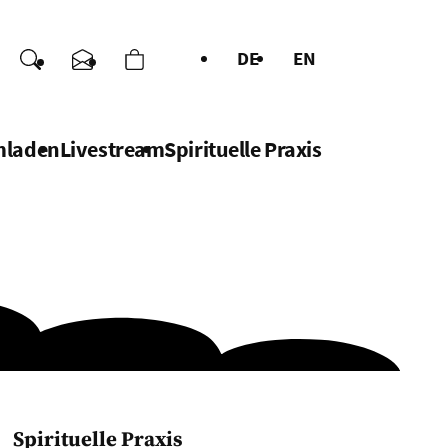
DE
EN
enden
Suche
Kontakt
Warenkorb
chen
mladen
Livestream
Spirituelle Praxis
Spirituelle Praxis