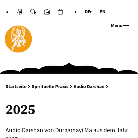
DE
EN
Spenden
Suche
Kontakt
Warenkorb
Sprachen
Menü
2025
Startseite
Spirituelle Praxis
Audio Darshan
2025
Audio Darshan von Durgamayi Ma aus dem Jahr