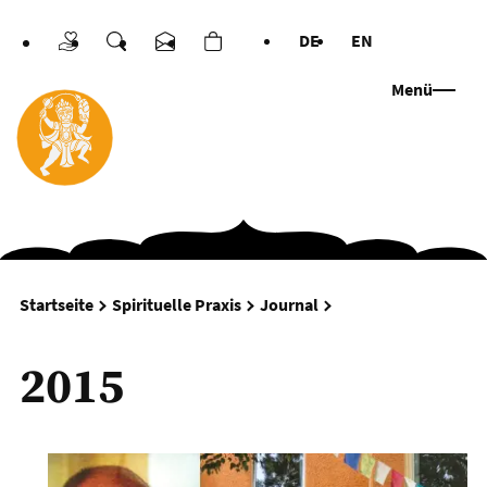
DE
EN
Spenden
Suche
Kontakt
Warenkorb
Sprachen
Menü
2015
Startseite
Spirituelle Praxis
Journal
2015