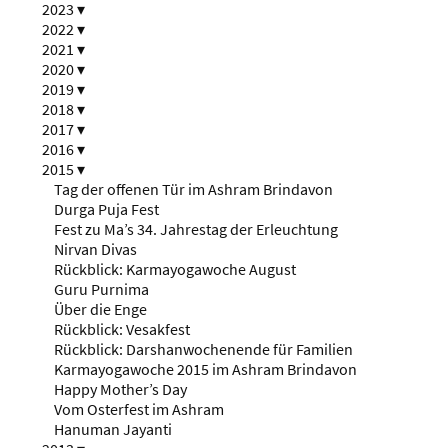
2023
▾
2022
▾
2021
▾
2020
▾
2019
▾
2018
▾
2017
▾
2016
▾
2015
▾
Tag der offenen Tür im Ashram Brindavon
Durga Puja Fest
Fest zu Ma’s 34. Jahrestag der Erleuchtung
Nirvan Divas
Rückblick: Karmayogawoche August
Guru Purnima
Über die Enge
Rückblick: Vesakfest
Rückblick: Darshanwochenende für Familien
Karmayogawoche 2015 im Ashram Brindavon
Happy Mother’s Day
Vom Osterfest im Ashram
Hanuman Jayanti