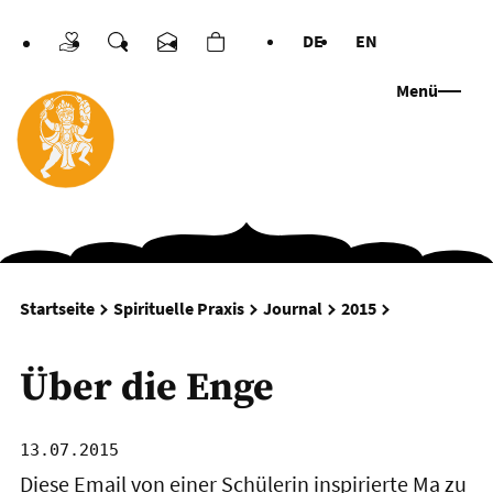
DE
EN
Spenden
Suche
Kontakt
Warenkorb
Sprachen
Menü
Über die Eng
Startseite
Spirituelle Praxis
Journal
2015
Über die Enge
13.07.2015
Diese Email von einer Schülerin inspirierte Ma zu