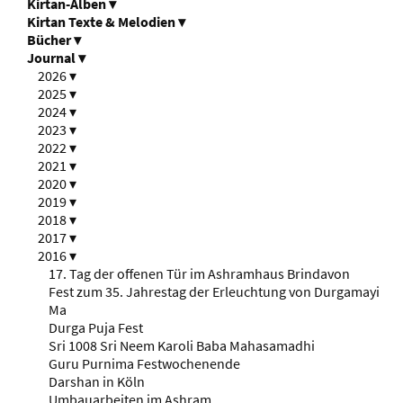
Kirtan-Alben
▾
Kirtan Texte & Melodien
▾
Bücher
▾
Journal
▾
2026
▾
2025
▾
2024
▾
2023
▾
2022
▾
2021
▾
2020
▾
2019
▾
2018
▾
2017
▾
2016
▾
17. Tag der offenen Tür im Ashramhaus Brindavon
Fest zum 35. Jahrestag der Erleuchtung von Durgamayi
Ma
Durga Puja Fest
Sri 1008 Sri Neem Karoli Baba Mahasamadhi
Guru Purnima Festwochenende
Darshan in Köln
Umbauarbeiten im Ashram