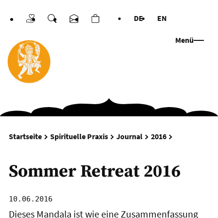
DE
EN
Spenden
Suche
Kontakt
Warenkorb
Sprachen
Menü
Sommer Retr
Startseite
Spirituelle Praxis
Journal
2016
Sommer Retreat 2016
10.06.2016
Dieses Mandala ist wie eine Zusammenfassung