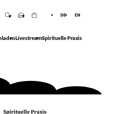
DE
EN
enden
Suche
Kontakt
Warenkorb
chen
mladen
Livestream
Spirituelle Praxis
Baba Mandir
Spirituelle Praxis