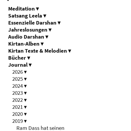
Meditation
▾
Satsang Leela
▾
Essenzielle Darshan
▾
Jahreslosungen
▾
Audio Darshan
▾
Kirtan-Alben
▾
Kirtan Texte & Melodien
▾
Bücher
▾
Journal
▾
2026
▾
2025
▾
2024
▾
2023
▾
2022
▾
2021
▾
2020
▾
2019
▾
Ram Dass hat seinen