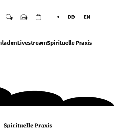
DE
EN
enden
Suche
Kontakt
Warenkorb
chen
mladen
Livestream
Spirituelle Praxis
Spirituelle Praxis