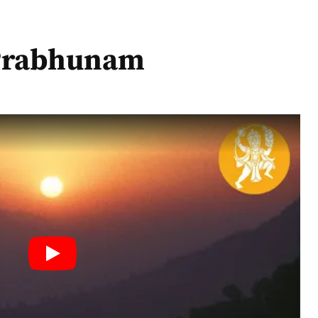
ti Dilaye Prabhunam
 Prabhunam