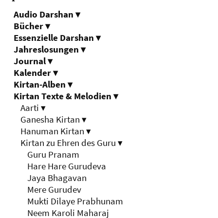
Audio Darshan
▾
Bücher
▾
Essenzielle Darshan
▾
Jahreslosungen
▾
Journal
▾
Kalender
▾
Kirtan-Alben
▾
Kirtan Texte & Melodien
▾
Aarti
▾
Ganesha Kirtan
▾
Hanuman Kirtan
▾
Kirtan zu Ehren des Guru
▾
Guru Pranam
Hare Hare Gurudeva
Jaya Bhagavan
Mere Gurudev
Mukti Dilaye Prabhunam
Neem Karoli Maharaj