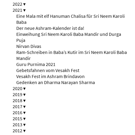
2022
▾
2021
▾
Eine Mala mit elf Hanuman Chalisa für Sri Neem Karoli
Baba
Der neue Ashram-Kalender ist da!
Einweihung Sri Neem Karoli Baba Mandir und Durga
Puja
Nirvan Divas
Ram-Schreiben in Baba’s Kutir im Sri Neem Karoli Baba
Mandir
Guru Purnima 2021
Gebetsfahnen vom Vesakh Fest
Vesakh Fest im Ashram Brindavon
Gedenken an Dharma Narayan Sharma
2020
▾
2019
▾
2018
▾
2017
▾
2016
▾
2015
▾
2013
▾
2012
▾