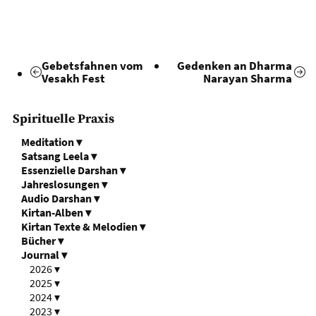
Gebetsfahnen vom
Gedenken an Dharma
Vesakh Fest
Narayan Sharma
Spirituelle Praxis
Meditation
▾
Satsang Leela
▾
Essenzielle Darshan
▾
Jahreslosungen
▾
Audio Darshan
▾
Kirtan-Alben
▾
Kirtan Texte & Melodien
▾
Bücher
▾
Journal
▾
2026
▾
2025
▾
2024
▾
2023
▾