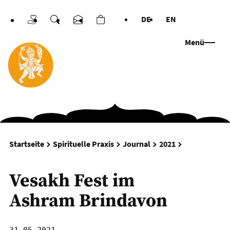
DE
EN
Spenden
Suche
Kontakt
Warenkorb
Sprachen
Menü
Vesakh Fest 
Startseite
Spirituelle Praxis
Journal
2021
Vesakh Fest im
Ashram Brindavon