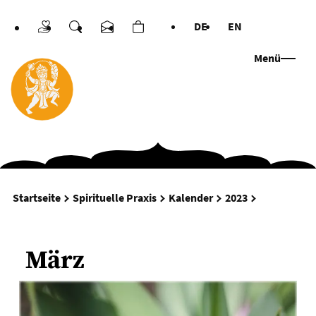
DE
EN
Spenden
Suche
Kontakt
Warenkorb
Sprachen
Menü
März
Startseite
Spirituelle Praxis
Kalender
2023
März