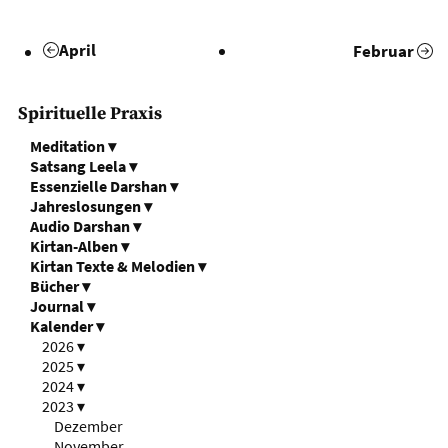
April
Februar
Spirituelle Praxis
Meditation
▾
Satsang Leela
▾
Essenzielle Darshan
▾
Jahreslosungen
▾
Audio Darshan
▾
Kirtan-Alben
▾
Kirtan Texte & Melodien
▾
Bücher
▾
Journal
▾
Kalender
▾
2026
▾
2025
▾
2024
▾
2023
▾
Dezember
November