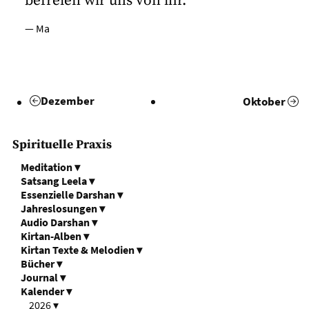
befreien wir uns von ihr.
— Ma
Dezember
Oktober
Spirituelle Praxis
Meditation
▾
Satsang Leela
▾
Essenzielle Darshan
▾
Jahreslosungen
▾
Audio Darshan
▾
Kirtan-Alben
▾
Kirtan Texte & Melodien
▾
Bücher
▾
Journal
▾
Kalender
▾
2026
▾