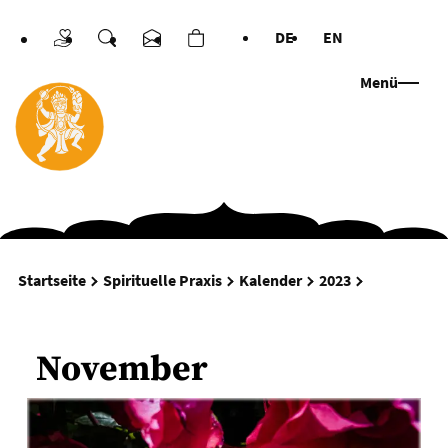
DE
EN
Spenden
Suche
Kontakt
Warenkorb
Sprachen
Menü
November
Startseite
Spirituelle Praxis
Kalender
2023
November