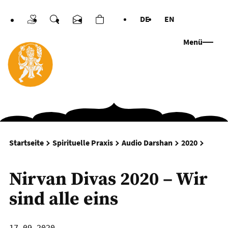
DE
EN
Spenden
Suche
Kontakt
Warenkorb
Sprachen
Menü
Nirvan 
Startseite
Spirituelle Praxis
Audio Darshan
2020
Nirvan Divas 2020 – Wir
sind alle eins