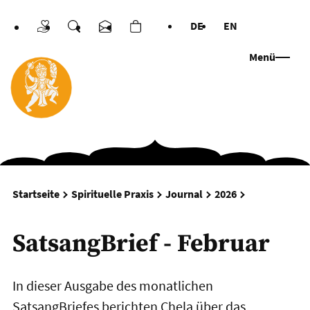
DE
EN
Spenden
Suche
Kontakt
Warenkorb
Sprachen
Menü
SatsangBrief 
Startseite
Spirituelle Praxis
Journal
2026
SatsangBrief - Februar
In dieser Ausgabe des monatlichen
SatsangBriefes berichten Chela über das