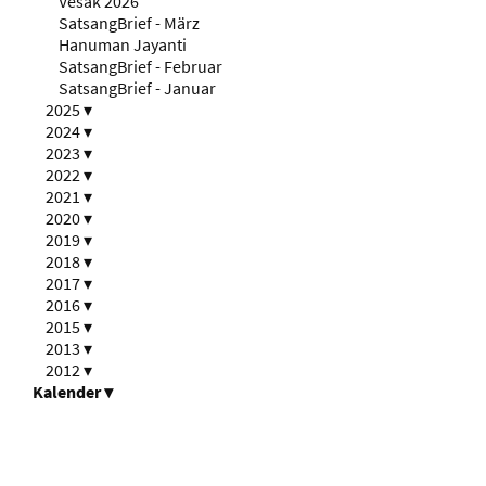
Vesak 2026
SatsangBrief - März
Hanuman Jayanti
SatsangBrief - Februar
SatsangBrief - Januar
2025
▾
2024
▾
2023
▾
2022
▾
2021
▾
2020
▾
2019
▾
2018
▾
2017
▾
2016
▾
2015
▾
2013
▾
2012
▾
Kalender
▾