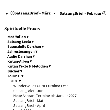
SatsangBrief - März
SatsangBrief - Februar
Spirituelle Praxis
Meditation
▾
Satsang Leela
▾
Essenzielle Darshan
▾
Jahreslosungen
▾
Audio Darshan
▾
Kirtan-Alben
▾
Kirtan Texte & Melodien
▾
Bücher
▾
Journal
▾
2026
▾
Wundervolles Guru Purnima Fest
SatsangBrief - Juni
Neue Ashram Termine bis Januar 2027
SatsangBrief - Mai
SatsangBrief - April