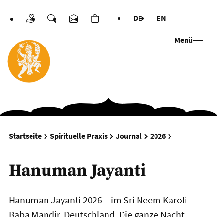
DE
EN
Spenden
Suche
Kontakt
Warenkorb
Sprachen
Menü
Hanuman Jay
Startseite
Spirituelle Praxis
Journal
2026
Hanuman Jayanti
Hanuman Jayanti 2026 – im Sri Neem Karoli
Baba Mandir, Deutschland. Die ganze Nacht