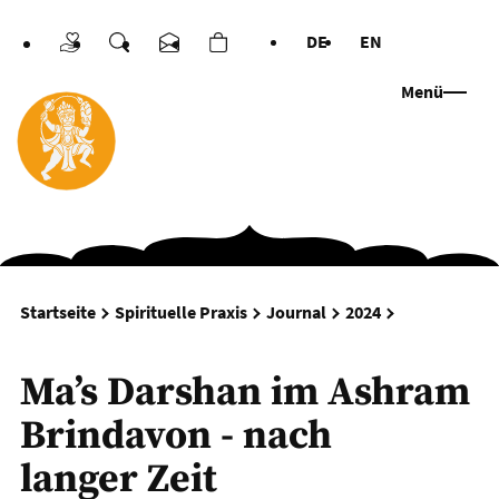
DE
EN
Spenden
Suche
Kontakt
Warenkorb
Sprachen
Menü
Ma’s Darshan
Startseite
Spirituelle Praxis
Journal
2024
Ma’s Darshan im Ashram
Brindavon - nach
langer Zeit