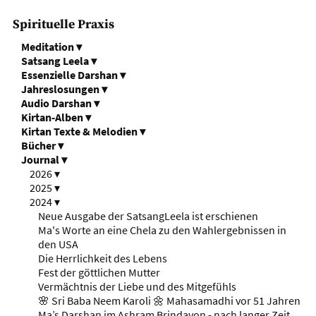
Spirituelle Praxis
Meditation
▾
Satsang Leela
▾
Essenzielle Darshan
▾
Jahreslosungen
▾
Audio Darshan
▾
Kirtan-Alben
▾
Kirtan Texte & Melodien
▾
Bücher
▾
Journal
▾
2026
▾
2025
▾
2024
▾
Neue Ausgabe der SatsangLeela ist erschienen
Ma's Worte an eine Chela zu den Wahlergebnissen in
den USA
Die Herrlichkeit des Lebens
Fest der göttlichen Mutter
Vermächtnis der Liebe und des Mitgefühls
🌸 Sri Baba Neem Karoli 🌼 Mahasamadhi vor 51 Jahren
Ma’s Darshan im Ashram Brindavon - nach langer Zeit