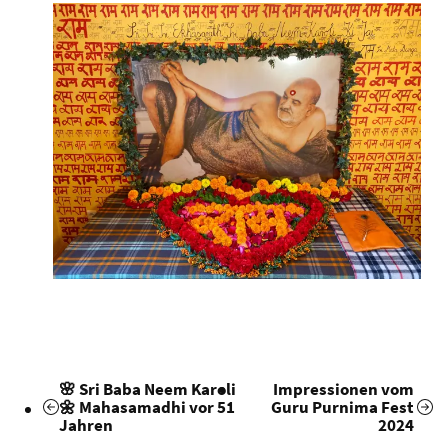
🌸 Sri Baba Neem Karoli
Impressionen vom
🌼 Mahasamadhi vor 51
Guru Purnima Fest
Jahren
2024