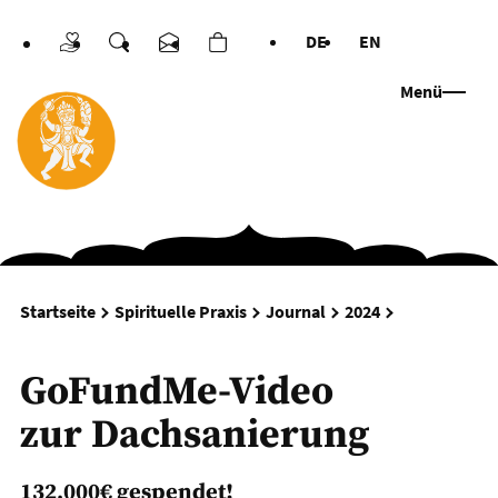
DE
EN
Spenden
Suche
Kontakt
Warenkorb
Sprachen
Menü
GoFundMe-Vi
Startseite
Spirituelle Praxis
Journal
2024
GoFundMe-Video
zur Dachsanierung
132.000€ gespendet!