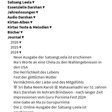
Satsang Leela
▾
Essenzielle Darshan
▾
Jahreslosungen
▾
Audio Darshan
▾
Kirtan-Alben
▾
Kirtan Texte & Melodien
▾
Bücher
▾
Journal
▾
2026
▾
2025
▾
2024
▾
Neue Ausgabe der SatsangLeela ist erschienen
Ma's Worte an eine Chela zu den Wahlergebnissen in
den USA
Die Herrlichkeit des Lebens
Fest der göttlichen Mutter
Vermächtnis der Liebe und des Mitgefühls
🌸 Sri Baba Neem Karoli 🌼 Mahasamadhi vor 51 Jahren
Ma’s Darshan im Ashram Brindavon - nach langer Zeit
Impressionen vom Guru Purnima Fest 2024
eine Gabe an Ma zu Gurupurnima
Die 2. Online-Ausgabe der Satsang-Leela ist
erschienen!