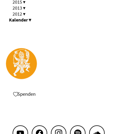
2015
▾
2013
▾
2012
▾
Kalender
▾
Spenden