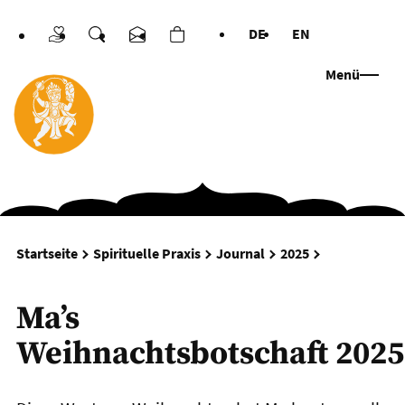
DE
EN
Spenden
Suche
Kontakt
Warenkorb
Sprachen
Menü
Ma’s Weihnac
Startseite
Spirituelle Praxis
Journal
2025
Ma’s
Weihnachtsbotschaft 2025