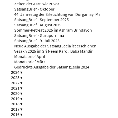
Zeiten der Aarti wie zuvor
SatsangBrief - Oktober
44. Jahrestag der Erleuchtung von Durgamayi Ma
SatsangBrief - September 2025
SatsangBrief - August 2025
Sommer-Retreat 2025 im Ashram Brindavon
SatsangBrief - Gurupurnima
SatsangBrief - 9. Juli 2025
Neue Ausgabe der SatsangLeela ist erschienen
Vesakh 2025 im Sri Neem Karoli Baba Mandir
Monatsbrief April
Monatsbrief März
Gedruckte Ausgabe der SatsangLeela 2024
2024
▾
2023
▾
2022
▾
2021
▾
2020
▾
2019
▾
2018
▾
2017
▾
2016
▾