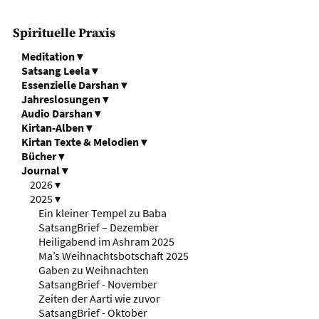
Spirituelle Praxis
Meditation
▾
Satsang Leela
▾
Essenzielle Darshan
▾
Jahreslosungen
▾
Audio Darshan
▾
Kirtan-Alben
▾
Kirtan Texte & Melodien
▾
Bücher
▾
Journal
▾
2026
▾
2025
▾
Ein kleiner Tempel zu Baba
SatsangBrief – Dezember
Heiligabend im Ashram 2025
Ma’s Weihnachtsbotschaft 2025
Gaben zu Weihnachten
SatsangBrief - November
Zeiten der Aarti wie zuvor
SatsangBrief - Oktober