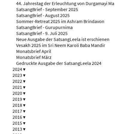
44. Jahrestag der Erleuchtung von Durgamayi Ma
SatsangBrief - September 2025
SatsangBrief - August 2025
Sommer-Retreat 2025 im Ashram Brindavon
SatsangBrief - Gurupurnima
SatsangBrief - 9. Juli 2025
Neue Ausgabe der SatsangLeela ist erschienen
Vesakh 2025 im Sri Neem Karoli Baba Mandir
Monatsbrief April
Monatsbrief März
Gedruckte Ausgabe der SatsangLeela 2024
2024
▾
2023
▾
2022
▾
2021
▾
2020
▾
2019
▾
2018
▾
2017
▾
2016
▾
2015
▾
2013
▾