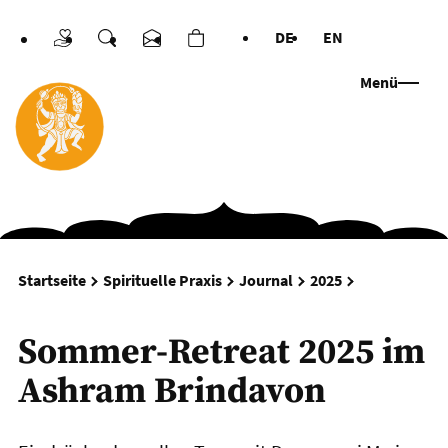
DE
EN
Spenden
Suche
Kontakt
Warenkorb
Sprachen
Menü
Sommer-Retr
Startseite
Spirituelle Praxis
Journal
2025
Sommer-Retreat 2025 im
Ashram Brindavon