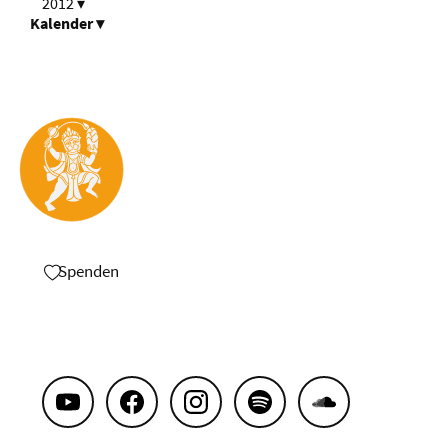
2012
▾
Kalender
▾
Spenden